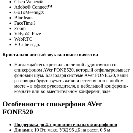
Cisco Webex®
Adobe® Connect™
GoToMeeting®
BlueJeans
FaceTime®
Zoom
Vidyo®, Fuze
WebRTC
V-Cube и др.
Кристально чистый звук высокого качества
Наслаждайтесь кристально четкой аудиосвязью со
спикерфоном AVer
FONE520, который отфильтровывает
фоновый шум. Благодаря системе AVer
FONE520, ваши
разговоры будут звучать живо и естественно в любом
месте – в офисе руководителя, в небольшой конференц-
комнате или во вместительном конференц-зале.
Особенности спикерфона AVer
FONE520
Поддержка до 4-х дополнительных микрофонов
Динамик 10 Вт, макс. УЗД 95 дБ на расст. 0,5 м